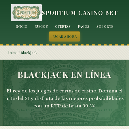
SPORTIUM CASINO BET
INICIO
JUEGOS
OFERTAS
PAGOS
SOPORTE
JUGAR AHORA
Inicio
/
Blackjack
BLACKJACK EN LÍNEA
El rey de los juegos de cartas de casino. Domina el
arte del 21 y disfruta de las mejores probabilidades
con un RTP de hasta 99.5%.