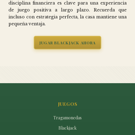
disciplina financiera es clave para una experiencia
de juego positiva a largo plazo. Recuerda que
incluso con estrategia perfecta, la casa mantiene una
pequeña ventaja.
JUGAR BLACKJACK AHORA
JUEGOS
Tragamonedas
Blackjack