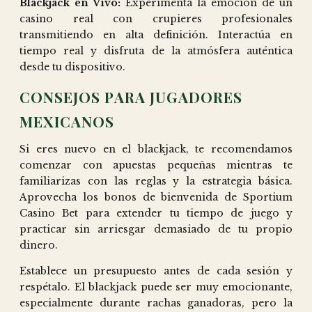
Blackjack en Vivo:
Experimenta la emoción de un
casino real con crupieres profesionales
transmitiendo en alta definición. Interactúa en
tiempo real y disfruta de la atmósfera auténtica
desde tu dispositivo.
CONSEJOS PARA JUGADORES
MEXICANOS
Si eres nuevo en el blackjack, te recomendamos
comenzar con apuestas pequeñas mientras te
familiarizas con las reglas y la estrategia básica.
Aprovecha los bonos de bienvenida de Sportium
Casino Bet para extender tu tiempo de juego y
practicar sin arriesgar demasiado de tu propio
dinero.
Establece un presupuesto antes de cada sesión y
respétalo. El blackjack puede ser muy emocionante,
especialmente durante rachas ganadoras, pero la